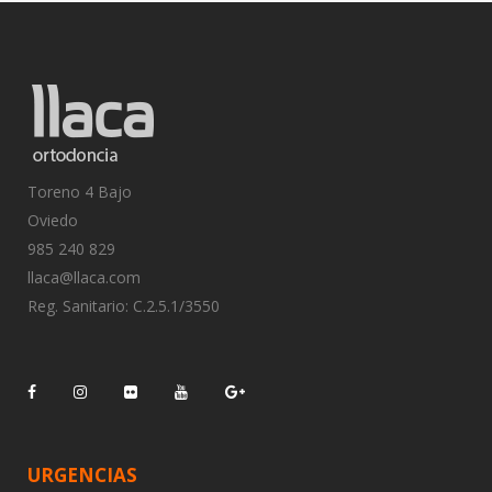
Toreno 4 Bajo
Oviedo
985 240 829
llaca@llaca.com
Reg. Sanitario: C.2.5.1/3550
URGENCIAS