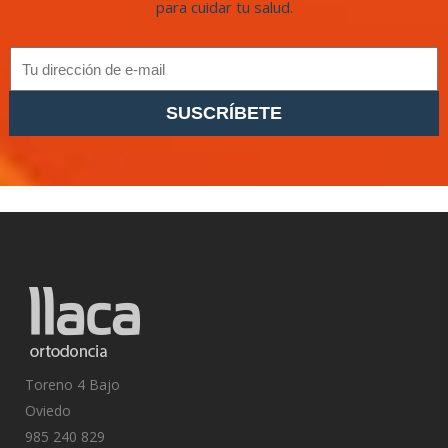
para cuidar tu salud.
SUSCRÍBETE
Toreno 4 Bajo
Oviedo
985 240 829