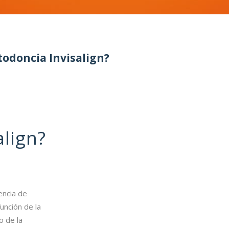
todoncia Invisalign?
align?
encia de
unción de la
to de la